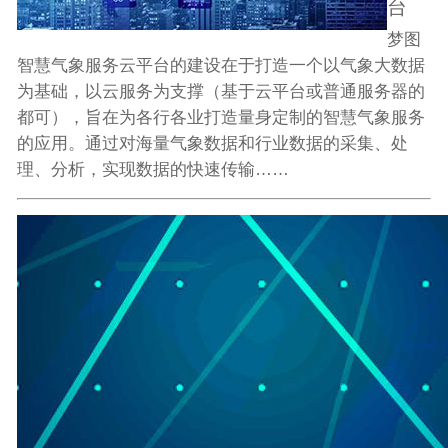
台
梦图
智慧气象服务云平台的建设在于打造一个以气象大数据
为基础，以云服务为支撑（基于云平台或普通服务器的
都可），旨在为各行各业打造量身定制的智慧气象服务
的应用。通过对海量气象数据和行业数据的采集、处
理、分析，实现数据的快速传输……