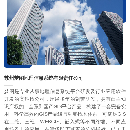
苏州梦图地理信息系统有限责任公司
梦图是专业从事地理信息系统平台研发及行业应用软件
开发的高科技公司，历经多年的刻苦研发，拥有自主知
识产权的、全系列国产GIS平台产品，构建了一套完备实
用、科学高效的GIS产品线与功能技术体系，可满足GIS
在二维、三维、WEBGIS、嵌入式等不同终端、不同应
用场景上的应用，在诸多防灾减灾的分析指标上已居于