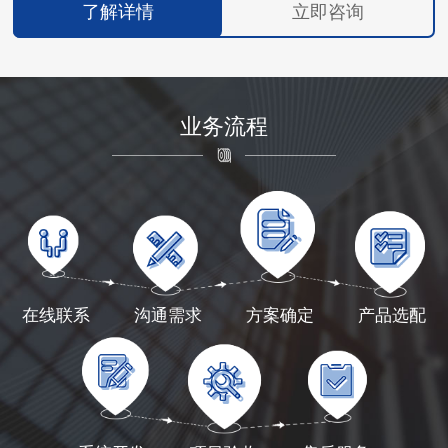
了解详情
立即咨询
业务流程
在线联系
沟通需求
方案确定
产品选配