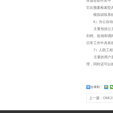
存放在软件库中
它比预案检索型
模拟训练系统包
6）办公自动
主要包括公文处
归档、批阅和调
日常工作中具有
7）人防工程
主要的用户是工
理，同时还可以
分享到：
上一篇：
DMG