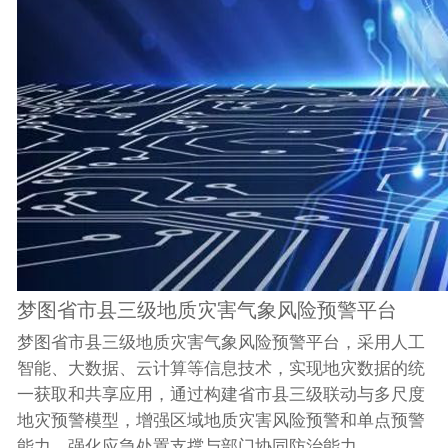
梦图省市县三级地质灾害气象风险预警平台
梦图省市县三级地质灾害气象风险预警平台，采用人工
智能、大数据、云计算等信息技术，实现地灾数据的统
一获取和共享应用，通过构建省市县三级联动与多尺度
地灾预警模型，增强区域地质灾害风险预警和单点预警
能力，强化应急处置支撑与部门协同防治能力。