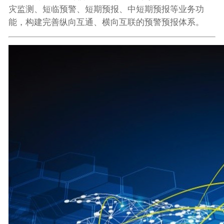
灾监测、短临预警、短期预报、中短期预报等业务功
能，构建完善纵向互通、横向互联的预警预报体系。