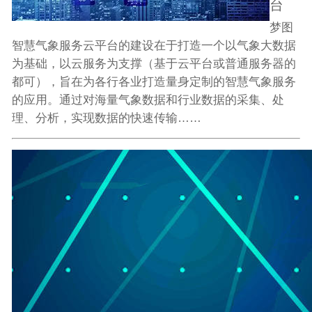
台
梦图
智慧气象服务云平台的建设在于打造一个以气象大数据
为基础，以云服务为支撑（基于云平台或普通服务器的
都可），旨在为各行各业打造量身定制的智慧气象服务
的应用。通过对海量气象数据和行业数据的采集、处
理、分析，实现数据的快速传输……