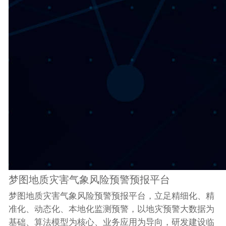
梦图地质灾害气象风险预警预报平台
梦图地质灾害气象风险预警预报平台，立足精细化、精
准化、动态化、本地化监测预警，以地灾预警大数据为
基础、算法模型为核心、业务应用为导向，研发建设临