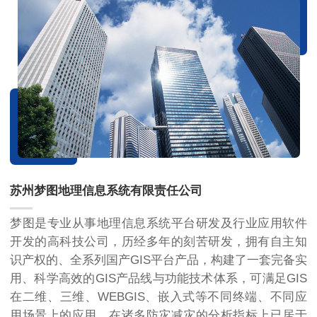
苏州梦图地理信息系统有限责任公司
梦图是专业从事地理信息系统平台研发及行业应用软件
开发的高科技公司，历经多年的刻苦研发，拥有自主知
识产权的、全系列国产GIS平台产品，构建了一套完备实
用、科学高效的GIS产品线与功能技术体系，可满足GIS
在二维、三维、WEBGIS、嵌入式等不同终端、不同应
用场景上的应用，在诸多防灾减灾的分析指标上已居于