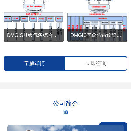
DMGIS县级气象综合业务平台
DMGIS气象防雷预警服务平台
了解详情
立即咨询
公司简介