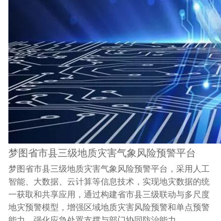
梦图省市县三级地质灾害气象风险预警平台
梦图省市县三级地质灾害气象风险预警平台，采用人工
智能、大数据、云计算等信息技术，实现地灾数据的统
一获取和共享应用，通过构建省市县三级联动与多尺度
地灾预警模型，增强区域地质灾害风险预警和单点预警
能力，强化应急处置支撑与部门协同防治能力。