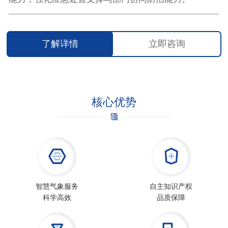
了解详情
立即咨询
核心优势
智慧气象服务
自主知识产权
科学高效
品质保障