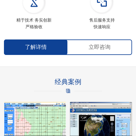
精于技术 务实创新
售后服务支持
严格验收
快速响应
了解详情
立即咨询
经典案例