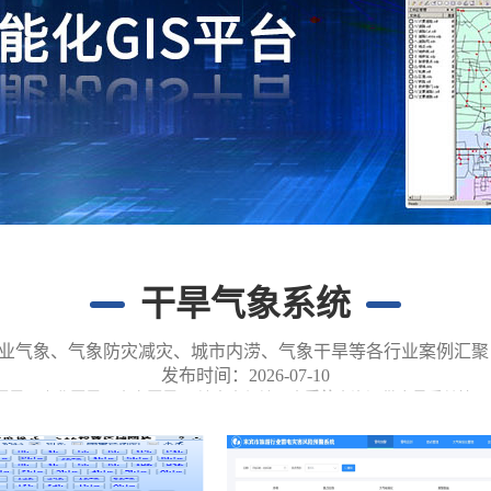
干旱气象系统
业气象、气象防灾减灾、城市内涝、气象干旱等各行业案例汇聚
发布时间：2026-07-10
干旱
、农业
干旱
、水文
干旱
、 地表水与地下水
系统
水资源供应量受
其管理
阴天喷施。2。
干旱天气
喷
喜末空提赵
施叶面肥要配制成浓度下限。比如