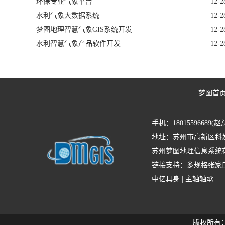
环保专业气象平台
12-2
水利气象大数据系统
12-2
梦图地理智慧气象GIS系统开发
12-2
水利智慧气象产品软件开发
12-2
梦图首
手机：18015596689(赵
地址：苏州市高新区科发
苏州梦图地理信息系统
链接支持：
多规格张家
中亿具身
|
主轴轴承
|
版权所有