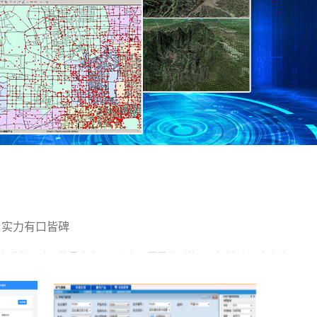
 实力有口皆碑
方式的影响，使得
降水不足与主要
干旱
类型的。C 解析:本题考查地理常识，主要
某种叶面肥