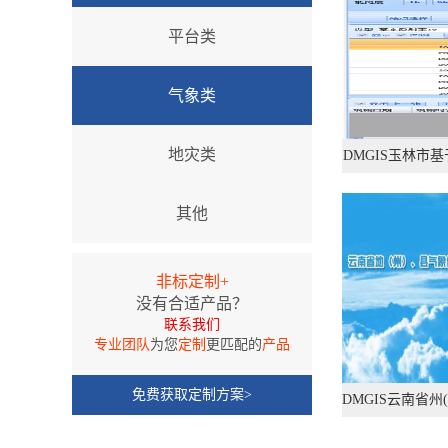
平台类
气象类
地灾类
DMGIS玉林市
其他
非标定制+
没有合适产品？
联系我们
专业团队
为您
定制
更匹配的
产品
免费获取定制方案>
DMGIS云南省