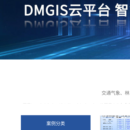
交通气象、林
D。 B。 B。
干旱
问题十分复杂，涉及的面也很广。中国将
干旱
分为
气象
或者抓住
案例分类