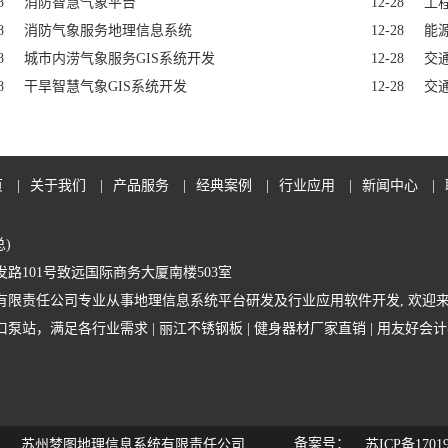
8
消防智慧气象平台
12-28
工
8
消防气象服务地理信息系统
12-28
能
8
城市内涝气象服务GIS系统开发
12-28
交
8
干旱智慧气象GIS系统开发
12-28
交
页
|
关于我们
|
产品服务
|
经典案例
|
行业应用
|
新闻中心
|
总)
路101号致远国际商务大厦南楼503室
有限责任公司专业从事地理信息系统平台研发及行业应用软件开发, 欢迎来
口泵站，满足各行业需求
|
丽江不锈钢板
|
健身器材厂家直销
|
用友好会计
：
备案号：
苏州梦图地理信息系统有限责任公司
苏ICP备17019